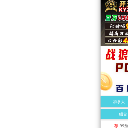
加拿大
组合
荐
99