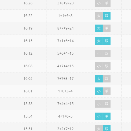
16:26
3+8+9=20
小
单
16:22
1+1+6=8
大
双
16:19
8+7+9=24
大
单
16:15
7+1+6=14
大
双
16:12
5+6+4=15
小
双
16:08
4+7+4=15
小
双
16:05
7+7+3=17
大
双
16:01
1+0+3=4
小
单
15:58
7+4+4=15
小
双
15:54
4+1+0=5
小
单
15:51
3+2+7=12
大
双