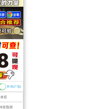
开/关(广告)
单双
神策预测