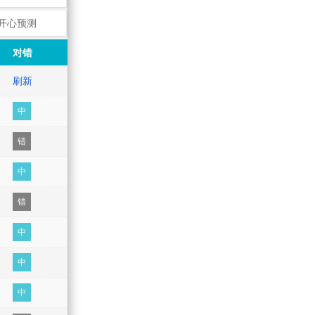
开心预测
对错
刷新
中
错
中
错
中
中
中