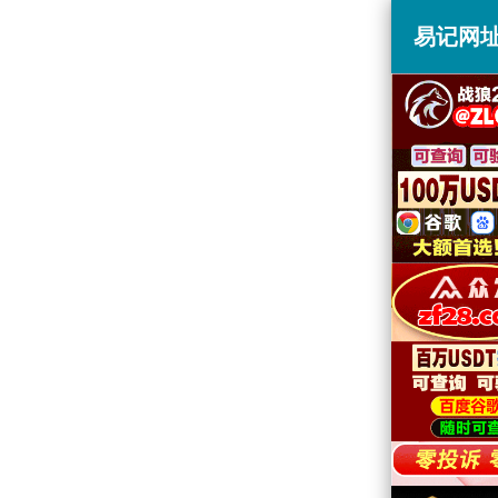
易记网址：