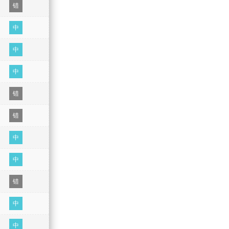
错
中
中
中
错
错
中
中
错
中
中